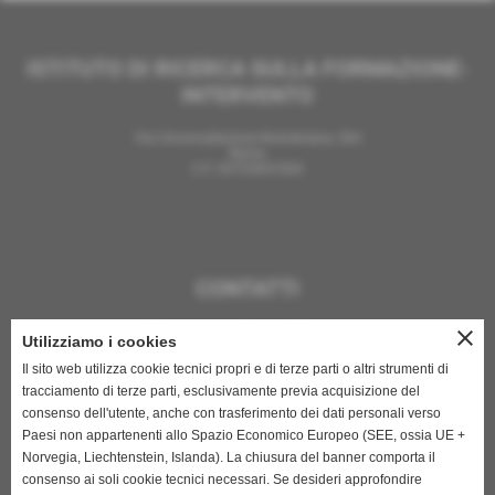
ISTITUTO DI RICERCA SULLA FORMAZIONE-
INTERVENTO
Via Circonvallazione Nomentana, 564
Roma
C.F. 05753691004
CONTATTI
Il Presidente, dr. Renato Di Gregorio
close
Utilizziamo i cookies
presidente@formazioneintervento.it
cell.335.5464451
Il sito web utilizza cookie tecnici propri e di terze parti o altri strumenti di
tracciamento di terze parti, esclusivamente previa acquisizione del
La Segreteria
segreteria@formazioneintervento.it
consenso dell'utente, anche con trasferimento dei dati personali verso
Paesi non appartenenti allo Spazio Economico Europeo (SEE, ossia UE +
La Sede e l'Amministrazione
sede@formazioneintervento.it
Norvegia, Liechtenstein, Islanda). La chiusura del banner comporta il
consenso ai soli cookie tecnici necessari. Se desideri approfondire